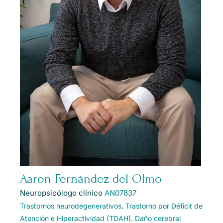
Aaron Fernández del Olmo
Neuropsicólogo clínico
AN07837
Trastornos neurodegenerativos
.
Trastorno por Déficit de
Atención e Hiperactividad (TDAH)
.
Daño cerebral