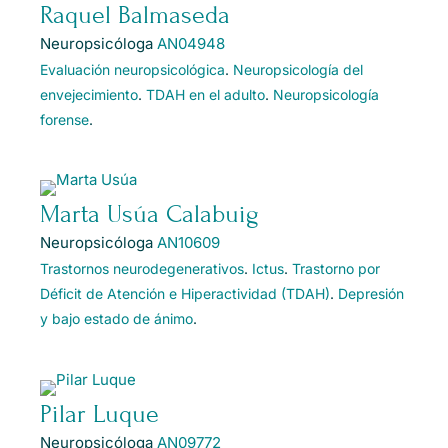
Raquel Balmaseda
Neuropsicóloga
AN04948
Evaluación neuropsicológica
.
Neuropsicología del
envejecimiento
.
TDAH en el adulto
.
Neuropsicología
forense
.
Marta Usúa Calabuig
Neuropsicóloga
AN10609
Trastornos neurodegenerativos
.
Ictus
.
Trastorno por
Déficit de Atención e Hiperactividad (TDAH)
.
Depresión
y bajo estado de ánimo
.
Pilar Luque
Neuropsicóloga
AN09772